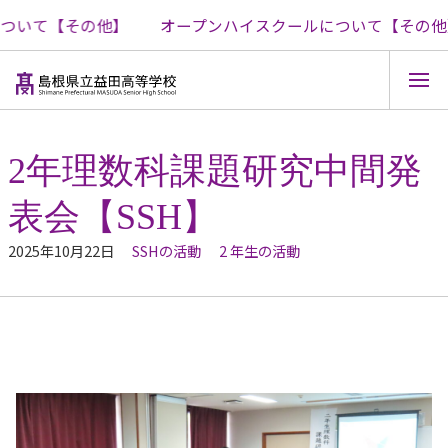
いて【その他】
オープンハイスクールについて【その他】
コ
ン
テ
2年理数科課題研究中間発
ン
ツ
表会【SSH】
へ
ス
キ
2025年10月22日
SSHの活動
2 年生の活動
ッ
プ