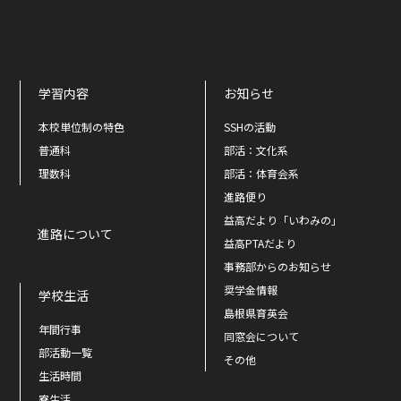
学習内容
お知らせ
本校単位制の特色
SSHの活動
普通科
部活：文化系
理数科
部活：体育会系
進路便り
益高だより「いわみの」
進路について
益高PTAだより
事務部からのお知らせ
奨学金情報
学校生活
島根県育英会
年間行事
同窓会について
部活動一覧
その他
生活時間
寮生活