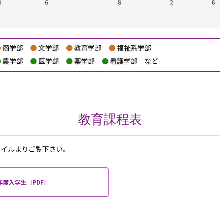
商学部
文学部
教育学部
福祉系学部
農学部
医学部
薬学部
看護学部
など
教育課程表
ァイルよりご覧下さい。
8年度入学生［PDF］