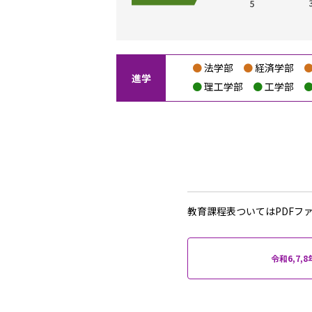
法学部
経済学部
進学
理工学部
工学部
教育課程表ついてはPDFフ
令和6,7,