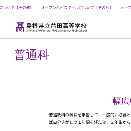
ついて【その他】
オープンハイスクールについて【その他】
オープ
コ
ン
テ
普通科
ン
ツ
へ
ス
キ
ッ
プ
幅広
普通教科の科目を学習して、一般的に必要と
ば自分さがしの１年間を経た後、２年生から