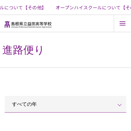
ルについて【その他】
オープンハイスクールについて【そ
コ
ン
テ
進路便り
ン
ツ
へ
ス
キ
ッ
プ