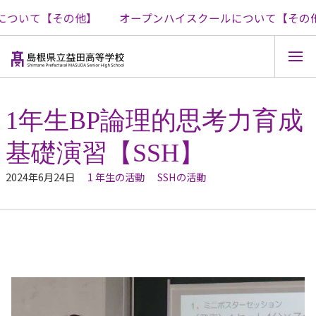
ついて【その他】
オープンハイスクールについて【その他
コ
ン
テ
1年生BP論理的思考力育成
ン
ツ
基礎演習【SSH】
へ
ス
キ
2024年6月24日
1 年生の活動
SSHの活動
ッ
プ