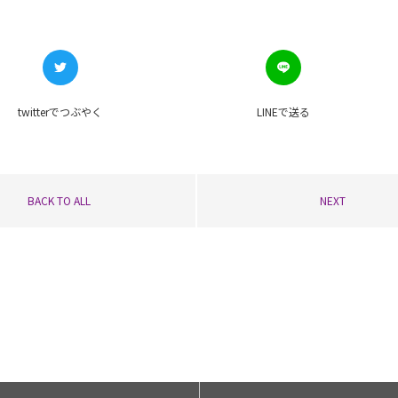
twitterで
つぶやく
LINEで
送る
BACK TO ALL
NEXT