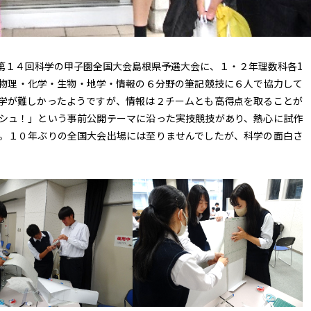
１４回科学の甲子園全国大会島根県予選大会に、１・２年理数科各1
物理・化学・生物・地学・情報の６分野の筆記競技に６人で協力して
学が難しかったようですが、情報は２チームとも高得点を取ることが
シュ！」という事前公開テーマに沿った実技競技があり、熱心に試作
。１０年ぶりの全国大会出場には至りませんでしたが、科学の面白さ