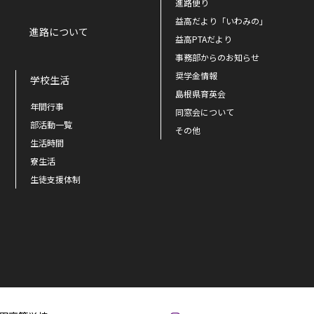
進路便り
益高だより「いわみの」
進路について
益高PTAだより
事務部からのお知らせ
奨学金情報
学校生活
島根県育英会
年間行事
同窓会について
部活動一覧
その他
生活時間
寮生活
生徒支援体制