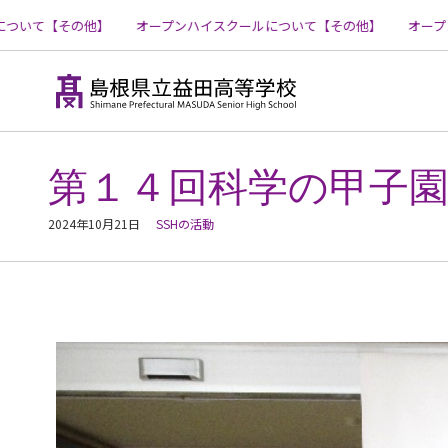
いて【その他】
オープンハイスクールについて【その他】
オープン
コ
ン
テ
第１４回科学の甲子園
ン
ツ
へ
2024年10月21日
SSHの活動
ス
キ
ッ
プ