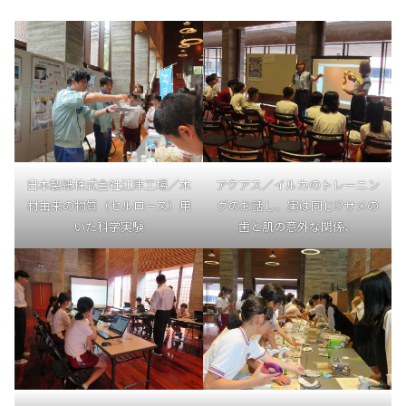
日本製紙株式会社江津工場／木
アクアス／イルカのトレーニン
材由来の物質（セルロース）用
グのお話し、実は同じ⁉サメの
いた科学実験
歯と肌の意外な関係、