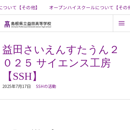
ついて【その他】
オープンハイスクールについて【その他
コ
ン
テ
益田さいえんすたうん２
ン
ツ
０２５ サイエンス工房
へ
ス
キ
【SSH】
ッ
プ
2025年7月17日
SSHの活動