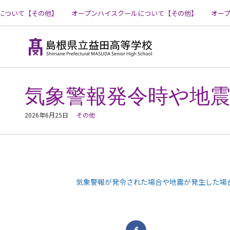
ついて【その他】
オープンハイスクールについて【その他】
オープ
コ
ン
テ
気象警報発令時や地
ン
ツ
へ
2026年6月25日
その他
ス
キ
ッ
プ
気象警報が発令された場合や地震が発生した場