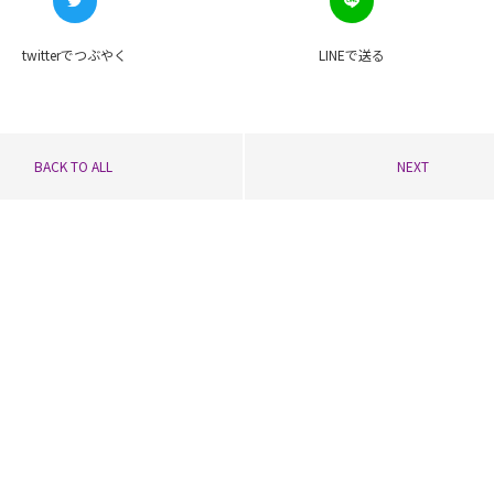
twitterで
つぶやく
LINEで
送る
BACK TO ALL
NEXT