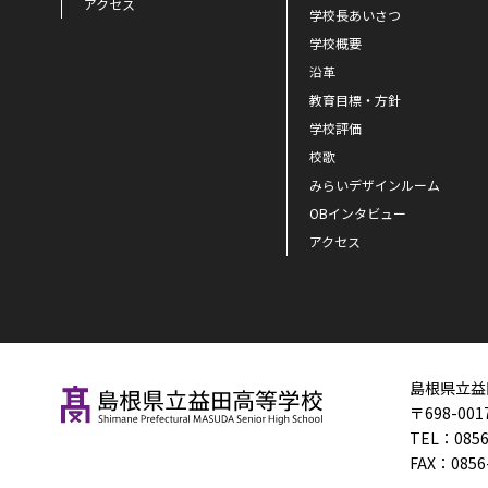
アクセス
学校長あいさつ
学校概要
沿革
教育目標・方針
学校評価
校歌
みらいデザインルーム
OBインタビュー
アクセス
島根県立益
〒698-00
TEL：
0856
FAX：
0856