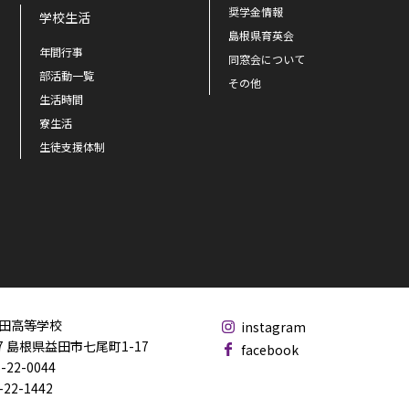
奨学金情報
学校生活
島根県育英会
年間行事
同窓会について
部活動一覧
その他
生活時間
寮生活
生徒支援体制
田高等学校
instagram
17 島根県益田市七尾町1-17
facebook
-22-0044
-22-1442