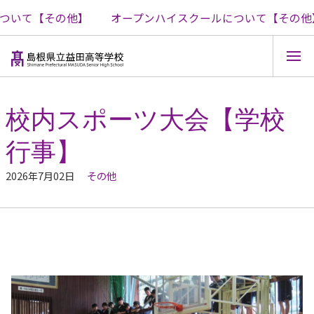
いて【その他】
オープンハイスクールについて【その他】
コ
ン
テ
校内スポーツ大会【学校
ン
ツ
行事】
へ
ス
キ
2026年7月02日
その他
ッ
プ