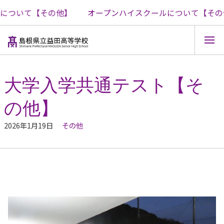
について【その他】
オープンハイスクールについて【その他
コ
ン
テ
大学入学共通テスト【そ
ン
ツ
の他】
へ
ス
キ
2026年1月19日
その他
ッ
プ