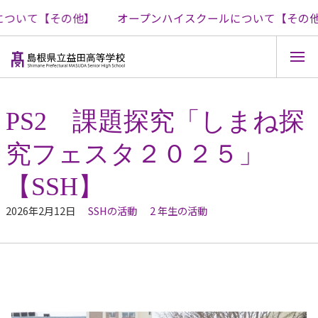
ついて【その他】
オープンハイスクールについて【その他
コ
ン
テ
PS2 課題探究「しまね探
ン
ツ
究フェスタ２０２５」
へ
ス
キ
【SSH】
ッ
プ
2026年2月12日
SSHの活動
2 年生の活動