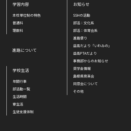
学習内容
お知らせ
本校単位制の特色
SSHの活動
普通科
部活：文化系
理数科
部活：体育会系
進路便り
益高だより「いわみの」
進路について
益高PTAだより
事務部からのお知らせ
奨学金情報
学校生活
島根県育英会
年間行事
同窓会について
部活動一覧
その他
生活時間
寮生活
生徒支援体制