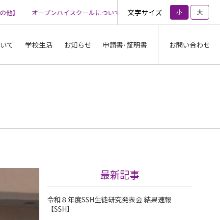
文字サイズ
他】
オープンハイスクールについて【その他】
オープンハイスクール
小
大
いて
学校生活
お知らせ
申請書･証明書
お問い合わせ
最新記事
令和８年度SSH生徒研究発表会 結果速報
【SSH】