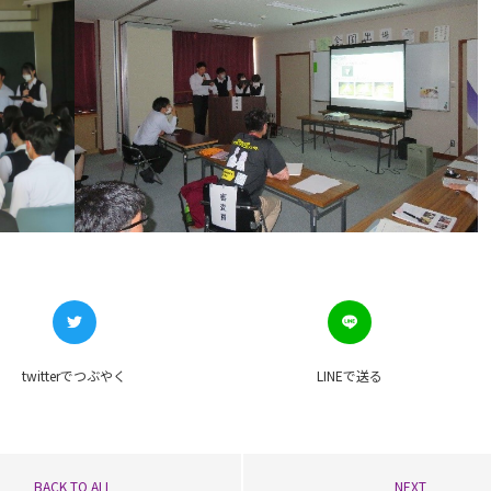
twitterで
つぶやく
LINEで
送る
BACK TO ALL
NEXT