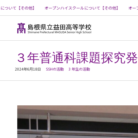
ついて【その他】
オープンハイスクールについて【その他】
オープン
コ
ン
テ
３年普通科課題探究発
ン
ツ
へ
2024年6月18日
SSHの活動
3 年生の活動
ス
キ
ッ
プ