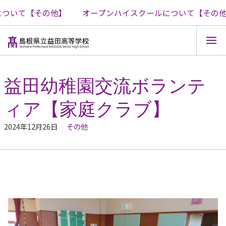
ついて【その他】
オープンハイスクールについて【その他
コ
ン
テ
益田幼稚園交流ボランテ
ン
ツ
ィア【家庭クラブ】
へ
ス
キ
2024年12月26日
その他
ッ
プ