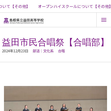
いて【その他】
オープンハイスクールについて【その他】
コ
ン
テ
益田市民合唱祭【合唱部】
ン
ツ
2024年12月23日
部活：文化系
合唱
へ
ス
キ
ッ
プ