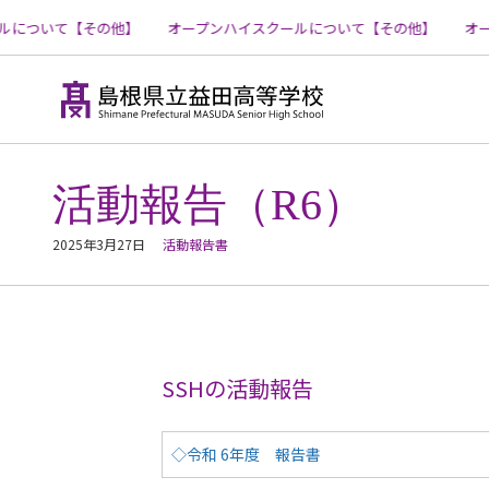
について【その他】
オープンハイスクールについて【その他】
オー
コ
ン
テ
活動報告（R6）
ン
ツ
へ
2025年3月27日
活動報告書
ス
キ
ッ
プ
SSHの活動報告
◇令和 6年度 報告書