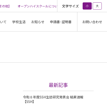
文字サイズ
の他】
オープンハイスクールについて【その他】
オープンハイスク
小
大
いて
学校生活
お知らせ
申請書･証明書
お問い合わせ
最新記事
令和８年度SSH生徒研究発表会 結果速報
【SSH】