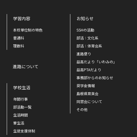
学習内容
お知らせ
本校単位制の特色
SSHの活動
普通科
部活：文化系
理数科
部活：体育会系
進路便り
益高だより「いわみの」
進路について
益高PTAだより
事務部からのお知らせ
奨学金情報
学校生活
島根県育英会
年間行事
同窓会について
部活動一覧
その他
生活時間
寮生活
生徒支援体制