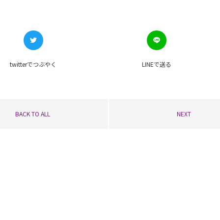
twitterで
つぶやく
LINEで
送る
BACK TO ALL
NEXT