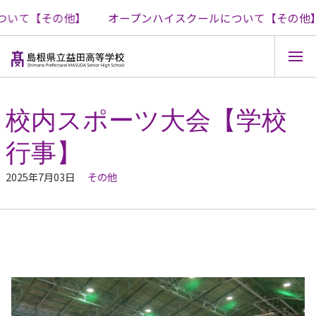
いて【その他】
オープンハイスクールについて【その他】
コ
ン
テ
校内スポーツ大会【学校
ン
ツ
行事】
へ
ス
キ
2025年7月03日
その他
ッ
プ