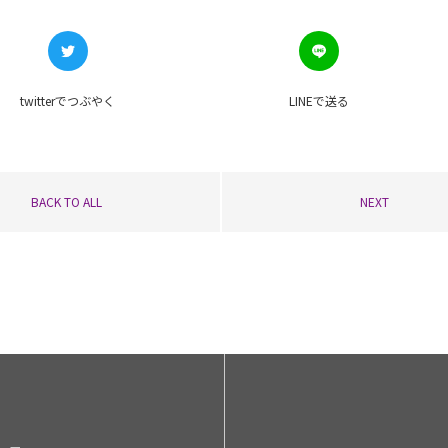
twitterで
つぶやく
LINEで
送る
BACK TO ALL
NEXT