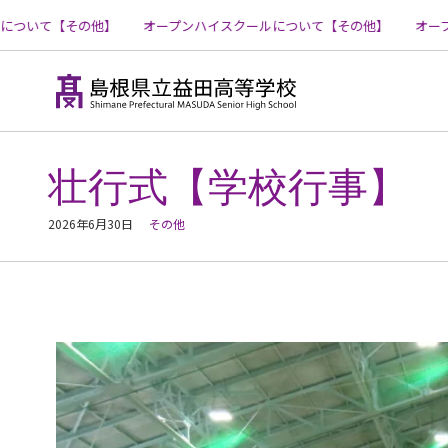
いて【その他】
オープンハイスクールについて【その他】
オープン
コ
ン
テ
壮行式【学校行事】
ン
ツ
へ
2026年6月30日
その他
ス
キ
ッ
プ