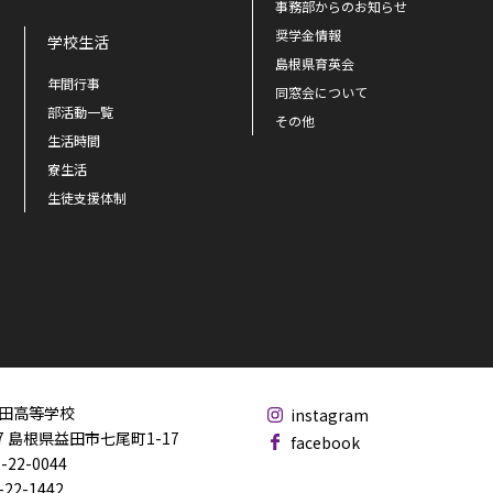
事務部からのお知らせ
奨学金情報
学校生活
島根県育英会
年間行事
同窓会について
部活動一覧
その他
生活時間
寮生活
生徒支援体制
田高等学校
instagram
17 島根県益田市七尾町1-17
facebook
-22-0044
-22-1442