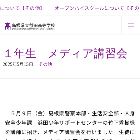
について【その他】
オープンハイスクールについて【その
コ
ン
テ
１年生 メディア講習会
ン
ツ
2025年5月15日
その他
へ
ス
キ
ッ
プ
５月９日（金）島根県警察本部・生活安全部・人身
安全少年課 浜田少年サポートセンターの竹下秀樹様
を講師に招き、メディア講習会を行いました。生徒に