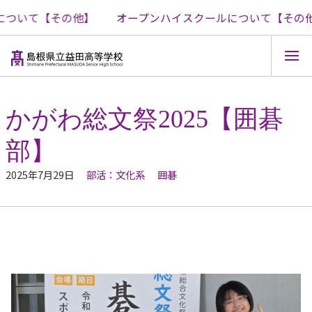
ついて【その他】
オープンハイスクールについて【その他
コ
ン
テ
かがわ総文祭2025【囲碁
ン
ツ
部】
へ
ス
キ
2025年7月29日
部活：文化系
囲碁
ッ
プ